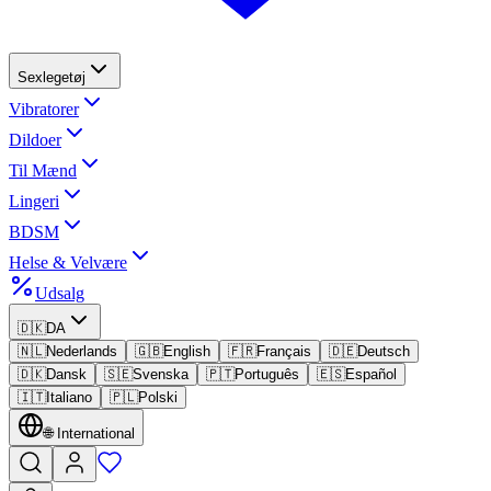
Sexlegetøj
Vibratorer
Dildoer
Til Mænd
Lingeri
BDSM
Helse & Velvære
Udsalg
🇩🇰
DA
🇳🇱
Nederlands
🇬🇧
English
🇫🇷
Français
🇩🇪
Deutsch
🇩🇰
Dansk
🇸🇪
Svenska
🇵🇹
Português
🇪🇸
Español
🇮🇹
Italiano
🇵🇱
Polski
🌐
International