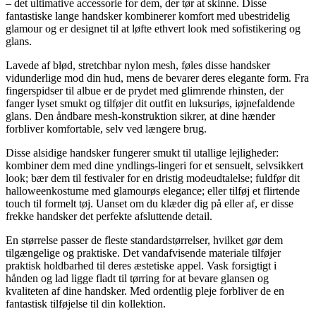
– det ultimative accessorie for dem, der tør at skinne. Disse
fantastiske lange handsker kombinerer komfort med ubestridelig
glamour og er designet til at løfte ethvert look med sofistikering og
glans.
Lavede af blød, stretchbar nylon mesh, føles disse handsker
vidunderlige mod din hud, mens de bevarer deres elegante form. Fra
fingerspidser til albue er de prydet med glimrende rhinsten, der
fanger lyset smukt og tilføjer dit outfit en luksuriøs, iøjnefaldende
glans. Den åndbare mesh-konstruktion sikrer, at dine hænder
forbliver komfortable, selv ved længere brug.
Disse alsidige handsker fungerer smukt til utallige lejligheder:
kombiner dem med dine yndlings-lingeri for et sensuelt, selvsikkert
look; bær dem til festivaler for en dristig modeudtalelse; fuldfør dit
halloweenkostume med glamourøs elegance; eller tilføj et flirtende
touch til formelt tøj. Uanset om du klæder dig på eller af, er disse
frekke handsker det perfekte afsluttende detail.
En størrelse passer de fleste standardstørrelser, hvilket gør dem
tilgængelige og praktiske. Det vandafvisende materiale tilføjer
praktisk holdbarhed til deres æstetiske appel. Vask forsigtigt i
hånden og lad ligge fladt til tørring for at bevare glansen og
kvaliteten af dine handsker. Med ordentlig pleje forbliver de en
fantastisk tilføjelse til din kollektion.