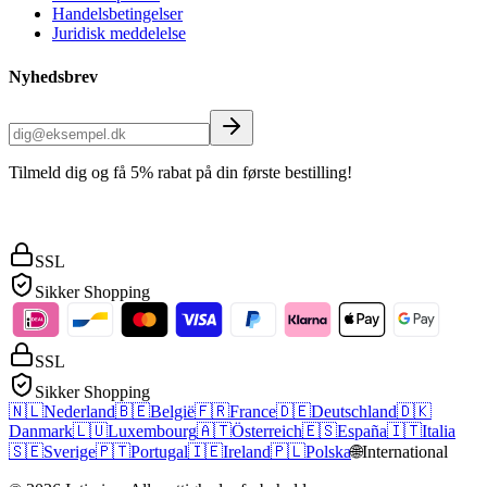
Handelsbetingelser
Juridisk meddelelse
Nyhedsbrev
Tilmeld dig og få 5% rabat på din første bestilling!
SSL
Sikker Shopping
SSL
Sikker Shopping
🇳🇱
Nederland
🇧🇪
België
🇫🇷
France
🇩🇪
Deutschland
🇩🇰
Danmark
🇱🇺
Luxembourg
🇦🇹
Österreich
🇪🇸
España
🇮🇹
Italia
🇸🇪
Sverige
🇵🇹
Portugal
🇮🇪
Ireland
🇵🇱
Polska
🌐
International