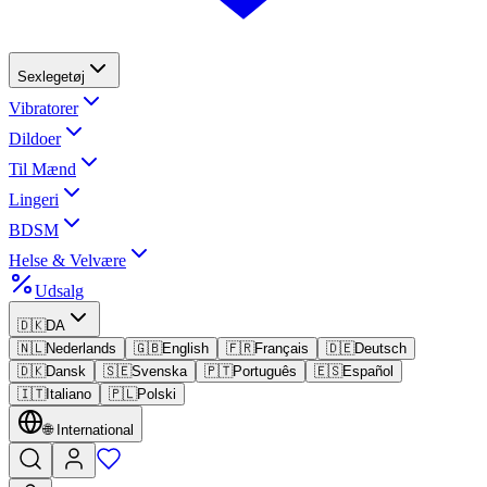
Sexlegetøj
Vibratorer
Dildoer
Til Mænd
Lingeri
BDSM
Helse & Velvære
Udsalg
🇩🇰
DA
🇳🇱
Nederlands
🇬🇧
English
🇫🇷
Français
🇩🇪
Deutsch
🇩🇰
Dansk
🇸🇪
Svenska
🇵🇹
Português
🇪🇸
Español
🇮🇹
Italiano
🇵🇱
Polski
🌐
International