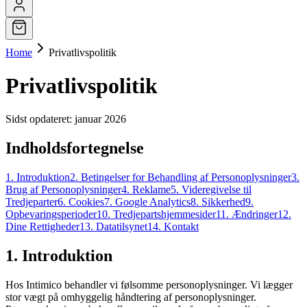
Home
Privatlivspolitik
Privatlivspolitik
Sidst opdateret
:
januar 2026
Indholdsfortegnelse
1
.
Introduktion
2
.
Betingelser for Behandling af Personoplysninger
3
.
Brug af Personoplysninger
4
.
Reklame
5
.
Videregivelse til
Tredjeparter
6
.
Cookies
7
.
Google Analytics
8
.
Sikkerhed
9
.
Opbevaringsperioder
10
.
Tredjepartshjemmesider
11
.
Ændringer
12
.
Dine Rettigheder
13
.
Datatilsynet
14
.
Kontakt
1
.
Introduktion
Hos Intimico behandler vi følsomme personoplysninger. Vi lægger
stor vægt på omhyggelig håndtering af personoplysninger.