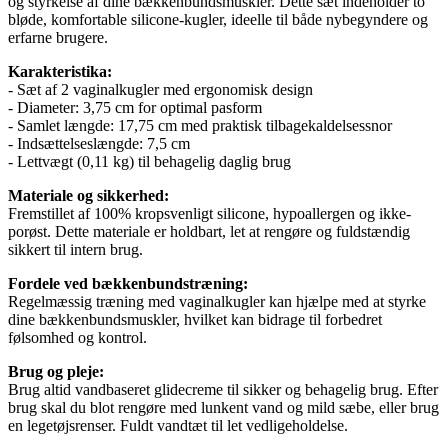
og styrkelse af dine bækkenbundsmuskler. Dette sæt indeholder to
bløde, komfortable silicone-kugler, ideelle til både nybegyndere og
erfarne brugere.
Karakteristika:
- Sæt af 2 vaginalkugler med ergonomisk design
- Diameter: 3,75 cm for optimal pasform
- Samlet længde: 17,75 cm med praktisk tilbagekaldelsessnor
- Indsættelseslængde: 7,5 cm
- Lettvægt (0,11 kg) til behagelig daglig brug
Materiale og sikkerhed:
Fremstillet af 100% kropsvenligt silicone, hypoallergen og ikke-
porøst. Dette materiale er holdbart, let at rengøre og fuldstændig
sikkert til intern brug.
Fordele ved bækkenbundstræning:
Regelmæssig træning med vaginalkugler kan hjælpe med at styrke
dine bækkenbundsmuskler, hvilket kan bidrage til forbedret
følsomhed og kontrol.
Brug og pleje:
Brug altid vandbaseret glidecreme til sikker og behagelig brug. Efter
brug skal du blot rengøre med lunkent vand og mild sæbe, eller brug
en legetøjsrenser. Fuldt vandtæt til let vedligeholdelse.