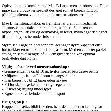
Oplev ultimativ komfort med Mae B Large menstruationskop. Dette
innovative produkt er specielt designet som et bæredygtigt og
pålideligt alternativ til traditionelle menstruationsprodukter.
Mae B menstruationskop er fremstillet af premium medicinsk
silicone, et materiale, der er helt kropssikkert. Siliconen er
hypoallergen, latexfri og dermatologisk testet, hvilket gør den egnet
til alle hudtyper, herunder følsom hud.
Størrelsen Large er ideel for dem, der søger større kapacitet eller
foretrækker en mere komfortabel pasform. Med en diameter på 4,4
cm og en samlet længde på 5,2 cm giver denne kop optimal
beskyttelse dag og nat.
Vigtigste fordele ved menstruationskop :
• Genanvendelig i op til 10 år, hvilket sparer betydelige penge
• Miljøvenlig - intet affald som engangsartikler
• Kan bæres i op til 12 timer uden lækage
• Fri for skadelige kemikalier og blegemiddel
• Diskret og usynlig under tøjet
• Egnet til aktive kvinder, herunder sport
Brug og pleje :
Koppen indsættes blidt i skeden, hvor den danner en tætning for
pålidelig beskyttelse. Efter brug skal du blot tømme, skylle og