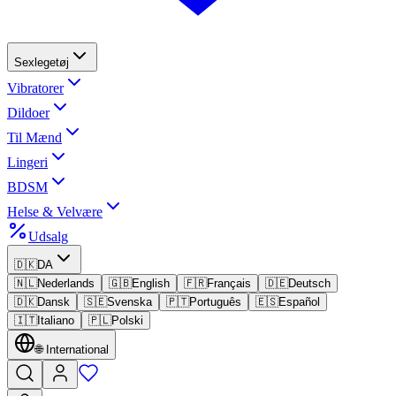
Sexlegetøj
Vibratorer
Dildoer
Til Mænd
Lingeri
BDSM
Helse & Velvære
Udsalg
🇩🇰
DA
🇳🇱
Nederlands
🇬🇧
English
🇫🇷
Français
🇩🇪
Deutsch
🇩🇰
Dansk
🇸🇪
Svenska
🇵🇹
Português
🇪🇸
Español
🇮🇹
Italiano
🇵🇱
Polski
🌐
International