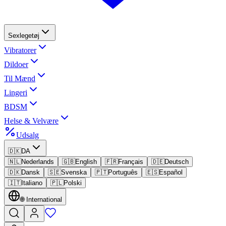
Sexlegetøj
Vibratorer
Dildoer
Til Mænd
Lingeri
BDSM
Helse & Velvære
Udsalg
🇩🇰
DA
🇳🇱
Nederlands
🇬🇧
English
🇫🇷
Français
🇩🇪
Deutsch
🇩🇰
Dansk
🇸🇪
Svenska
🇵🇹
Português
🇪🇸
Español
🇮🇹
Italiano
🇵🇱
Polski
🌐
International