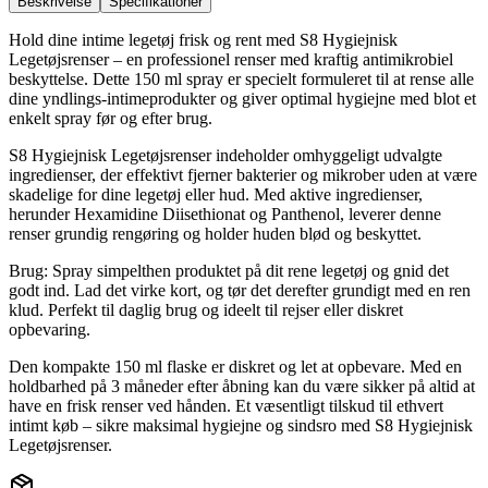
Beskrivelse
Specifikationer
Hold dine intime legetøj frisk og rent med S8 Hygiejnisk
Legetøjsrenser – en professionel renser med kraftig antimikrobiel
beskyttelse. Dette 150 ml spray er specielt formuleret til at rense alle
dine yndlings-intimeprodukter og giver optimal hygiejne med blot et
enkelt spray før og efter brug.
S8 Hygiejnisk Legetøjsrenser indeholder omhyggeligt udvalgte
ingredienser, der effektivt fjerner bakterier og mikrober uden at være
skadelige for dine legetøj eller hud. Med aktive ingredienser,
herunder Hexamidine Diisethionat og Panthenol, leverer denne
renser grundig rengøring og holder huden blød og beskyttet.
Brug: Spray simpelthen produktet på dit rene legetøj og gnid det
godt ind. Lad det virke kort, og tør det derefter grundigt med en ren
klud. Perfekt til daglig brug og ideelt til rejser eller diskret
opbevaring.
Den kompakte 150 ml flaske er diskret og let at opbevare. Med en
holdbarhed på 3 måneder efter åbning kan du være sikker på altid at
have en frisk renser ved hånden. Et væsentligt tilskud til ethvert
intimt køb – sikre maksimal hygiejne og sindsro med S8 Hygiejnisk
Legetøjsrenser.