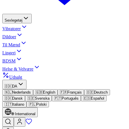
Sexlegetøj
Vibratorer
Dildoer
Til Mænd
Lingeri
BDSM
Helse & Velvære
Udsalg
🇩🇰
DA
🇳🇱
Nederlands
🇬🇧
English
🇫🇷
Français
🇩🇪
Deutsch
🇩🇰
Dansk
🇸🇪
Svenska
🇵🇹
Português
🇪🇸
Español
🇮🇹
Italiano
🇵🇱
Polski
🌐
International