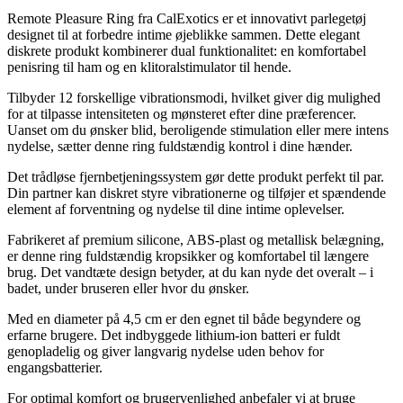
Remote Pleasure Ring fra CalExotics er et innovativt parlegetøj
designet til at forbedre intime øjeblikke sammen. Dette elegant
diskrete produkt kombinerer dual funktionalitet: en komfortabel
penisring til ham og en klitoralstimulator til hende.
Tilbyder 12 forskellige vibrationsmodi, hvilket giver dig mulighed
for at tilpasse intensiteten og mønsteret efter dine præferencer.
Uanset om du ønsker blid, beroligende stimulation eller mere intens
nydelse, sætter denne ring fuldstændig kontrol i dine hænder.
Det trådløse fjernbetjeningssystem gør dette produkt perfekt til par.
Din partner kan diskret styre vibrationerne og tilføjer et spændende
element af forventning og nydelse til dine intime oplevelser.
Fabrikeret af premium silicone, ABS-plast og metallisk belægning,
er denne ring fuldstændig kropsikker og komfortabel til længere
brug. Det vandtæte design betyder, at du kan nyde det overalt – i
badet, under bruseren eller hvor du ønsker.
Med en diameter på 4,5 cm er den egnet til både begyndere og
erfarne brugere. Det indbyggede lithium-ion batteri er fuldt
genopladelig og giver langvarig nydelse uden behov for
engangsbatterier.
For optimal komfort og brugervenlighed anbefaler vi at bruge