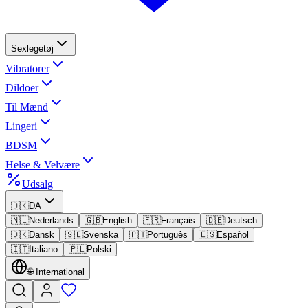
Sexlegetøj
Vibratorer
Dildoer
Til Mænd
Lingeri
BDSM
Helse & Velvære
Udsalg
🇩🇰
DA
🇳🇱
Nederlands
🇬🇧
English
🇫🇷
Français
🇩🇪
Deutsch
🇩🇰
Dansk
🇸🇪
Svenska
🇵🇹
Português
🇪🇸
Español
🇮🇹
Italiano
🇵🇱
Polski
🌐
International