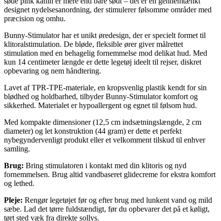
søde pink kanin er mere end bare sødt – det er en gennemtænkt
designet nydelsesanordning, der stimulerer følsomme områder med
præcision og omhu.
Bunny-Stimulator har et unikt øredesign, der er specielt formet til
klitoralstimulation. De bløde, fleksible ører giver målrettet
stimulation med en behagelig fornemmelse mod delikat hud. Med
kun 14 centimeter længde er dette legetøj ideelt til rejser, diskret
opbevaring og nem håndtering.
Lavet af TPR-TPE-materiale, en kropsvenlig plastik kendt for sin
blødhed og holdbarhed, tilbyder Bunny-Stimulator komfort og
sikkerhed. Materialet er hypoallergent og egnet til følsom hud.
Med kompakte dimensioner (12,5 cm indsætningslængde, 2 cm
diameter) og let konstruktion (44 gram) er dette et perfekt
nybegyndervenligt produkt eller et velkomment tilskud til enhver
samling.
Brug:
Bring stimulatoren i kontakt med din klitoris og nyd
fornemmelsen. Brug altid vandbaseret glidecreme for ekstra komfort
og lethed.
Pleje:
Rengør legetøjet før og efter brug med lunkent vand og mild
sæbe. Lad det tørre fuldstændigt, før du opbevarer det på et køligt,
tørt sted væk fra direkte sollys.