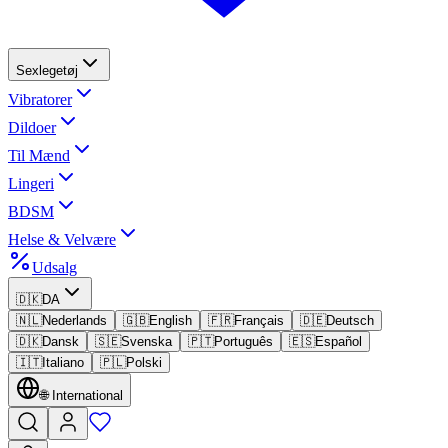
Sexlegetøj
Vibratorer
Dildoer
Til Mænd
Lingeri
BDSM
Helse & Velvære
Udsalg
🇩🇰
DA
🇳🇱
Nederlands
🇬🇧
English
🇫🇷
Français
🇩🇪
Deutsch
🇩🇰
Dansk
🇸🇪
Svenska
🇵🇹
Português
🇪🇸
Español
🇮🇹
Italiano
🇵🇱
Polski
🌐
International