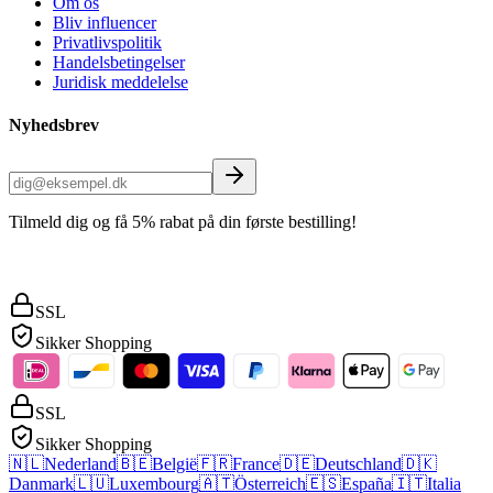
Om os
Bliv influencer
Privatlivspolitik
Handelsbetingelser
Juridisk meddelelse
Nyhedsbrev
Tilmeld dig og få 5% rabat på din første bestilling!
SSL
Sikker Shopping
SSL
Sikker Shopping
🇳🇱
Nederland
🇧🇪
België
🇫🇷
France
🇩🇪
Deutschland
🇩🇰
Danmark
🇱🇺
Luxembourg
🇦🇹
Österreich
🇪🇸
España
🇮🇹
Italia