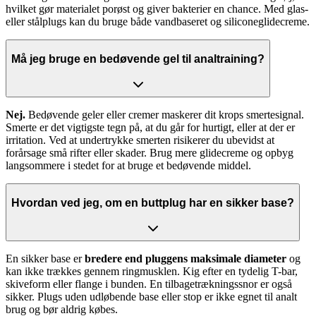
hvilket gør materialet porøst og giver bakterier en chance. Med glas-
eller stålplugs kan du bruge både vandbaseret og siliconeglidecreme.
Må jeg bruge en bedøvende gel til analtraining?
Nej.
Bedøvende geler eller cremer maskerer dit krops smertesignal.
Smerte er det vigtigste tegn på, at du går for hurtigt, eller at der er
irritation. Ved at undertrykke smerten risikerer du ubevidst at
forårsage små rifter eller skader. Brug mere glidecreme og opbyg
langsommere i stedet for at bruge et bedøvende middel.
Hvordan ved jeg, om en buttplug har en sikker base?
En sikker base er
bredere end pluggens maksimale diameter
og
kan ikke trækkes gennem ringmusklen. Kig efter en tydelig T-bar,
skiveform eller flange i bunden. En tilbagetrækningssnor er også
sikker. Plugs uden udløbende base eller stop er ikke egnet til analt
brug og bør aldrig købes.