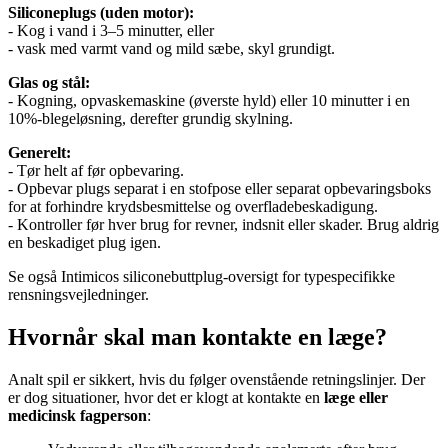
Siliconeplugs (uden motor):
- Kog i vand i 3–5 minutter, eller
- vask med varmt vand og mild sæbe, skyl grundigt.
Glas og stål:
- Kogning, opvaskemaskine (øverste hyld) eller 10 minutter i en
10%-blegeløsning, derefter grundig skylning.
Generelt:
- Tør helt af før opbevaring.
- Opbevar plugs separat i en stofpose eller separat opbevaringsboks
for at forhindre krydsbesmittelse og overfladebeskadigung.
- Kontroller før hver brug for revner, indsnit eller skader. Brug aldrig
en beskadiget plug igen.
Se også Intimicos siliconebuttplug-oversigt for typespecifikke
rensningsvejledninger.
Hvornår skal man kontakte en læge?
Analt spil er sikkert, hvis du følger ovenstående retningslinjer. Der
er dog situationer, hvor det er klogt at kontakte en
læge eller
medicinsk fagperson
: