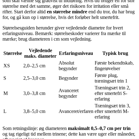
som skal vænne sig gradvist til indføring. Hvis du bruger en for stor
størrelse med det samme, øger det risikoen for irritation eller små
rifter. Start derfor altid
en størrelse mindre
end du tror, du har brug
for, og gå kun op i størrelse, hvis det forløber helt smertefrit.
Størrelsesguiden herunder giver vejledende diametre for hvert
erfaringsniveau. Bemærk: størrelseskoder varierer fra mærke til
mærke; brug diameteren i cm som vejledning.
Vejledende
Størrelse
Erfaringsniveau
Typisk brug
maks. diameter
Absolut
Første bekendtskab,
XS
2,0–2,5 cm
begynder
fingerøvelser
Første plug,
S
2,5–3,0 cm
Begynder
træningsæt trin 1
Træningsæt trin 2,
Avanceret
M
3,0–3,8 cm
efter smertefri S-
begynder
erfaring
Træningsæt trin 3,
L
3,8–5,0 cm
Avanceret/erfaren
efter smertefri M-
erfaring
Som retningslinje: øg diameteren
maksimalt 0,5–0,7 cm per trin
og tag rigeligt tid mellem trinene; dette kan være uger eller måneder,