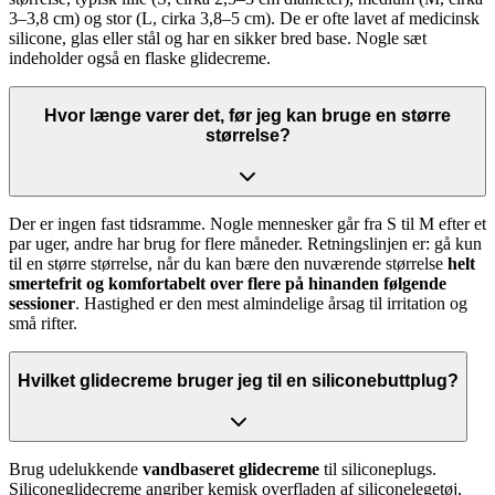
3–3,8 cm) og stor (L, cirka 3,8–5 cm). De er ofte lavet af medicinsk
silicone, glas eller stål og har en sikker bred base. Nogle sæt
indeholder også en flaske glidecreme.
Hvor længe varer det, før jeg kan bruge en større
størrelse?
Der er ingen fast tidsramme. Nogle mennesker går fra S til M efter et
par uger, andre har brug for flere måneder. Retningslinjen er: gå kun
til en større størrelse, når du kan bære den nuværende størrelse
helt
smertefrit og komfortabelt over flere på hinanden følgende
sessioner
. Hastighed er den mest almindelige årsag til irritation og
små rifter.
Hvilket glidecreme bruger jeg til en siliconebuttplug?
Brug udelukkende
vandbaseret glidecreme
til siliconeplugs.
Siliconeglidecreme angriber kemisk overfladen af siliconelegetøj,