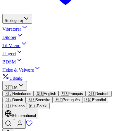
Sexlegetøj
Vibratorer
Dildoer
Til Mænd
Lingeri
BDSM
Helse & Velvære
Udsalg
🇩🇰
DA
🇳🇱
Nederlands
🇬🇧
English
🇫🇷
Français
🇩🇪
Deutsch
🇩🇰
Dansk
🇸🇪
Svenska
🇵🇹
Português
🇪🇸
Español
🇮🇹
Italiano
🇵🇱
Polski
🌐
International