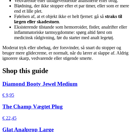
Vedvarende eller tilbagevendende analsmerte efter brug.
Blødning, der ikke stopper efter et par timer, eller som er mere
end et lille plet.
Følelsen af, at et objekt ikke er helt fjernet: gå så
straks til
lægen eller skadestuen
.
Eksisterende tilstande som hemorroider, fistler, analrifter eller
inflammatoriske tarmsygdomme: spørg altid først om
medicinsk rådgivning, før du starter med analt legetøj.
Moderat tryk eller ubehag, der forsvinder, så snart du stopper og
bruger mere glidecreme, er normalt, når du lærer at slappe af. Aldrig
ignorere skarp, vedvarende eller stigende smerte.
Shop this guide
Diamond Booty Jewel Medium
€ 9,95
The Champ Vægtet Plug
€ 22,45
Glat Analprop Large