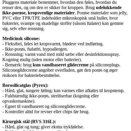
Pluggens materiale bestemmer, hvordan den føles, hvordan du
renser den, og om den er sikker for kroppen. Brug
udelukkende
ikke-porøse, kropsvenlige materialer
. Porøse materialer som jelly,
PVC eller TPR/TPE indeholder mikroskopisk små huller, hvor
bakterier, svampe og skadelige stoffer (såsom ftalater) kan gemme
sig, selv efter rensning.
Medicinsk silicone:
- Fleksibel, føles let kropsvarmt, blødere ved indføring.
- Ikke-porøs, ftalatfri, hypoallergen.
- Rensning: varmt vand med mild sæbe eller desinfektionsspray.
Kogning mulig (uden motor eller batterier).
- Bemærk: brug
kun vandbaseret glidecreme
på siliconeplugs.
Siliconeglidecreme angriber overfladen, gør den porøs og øger
risikoen for bakteriebesmittelse.
Borosilicatglas (Pyrex):
- Hård, glat, tungere føling; kan varmes eller afkøles til kropstemp.
- Fuldstændig ikke-porøs, steriliserbar (kogning eller
opvaskemaskine).
- Egnet til vandbaseret og siliconeglidecreme.
- Kontroller altid for revner eller chips før brug.
Kirurgisk stål (RVS 316L):
- Hård, glat og tung; giver ekstra trykfølelse.