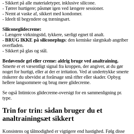
- Sikkert på alle materialetyper, inklusive silicone.
- Tørrer hurtigere; påsmør igen ved længere sessioner.
- Nemt at vaske af, sikkert med kondomer.
- Ideelt til begyndere og træningsæt.
Siliconeglidecreme:
- Længere virkningstid, tykkere, særligt egnet til analt.
-
BRUG IKKE på siliconeplugs
: den kemiske slægtskab angriber
overfladen.
- Sikkert på glas og stål.
Bedøvende gel eller creme: aldrig bruge ved analtraining.
Smerte er et væsentligt signal fra kroppen, der angiver, at du gør
noget for hurtigt, eller at der er irritation. Ved at undertrykke smerte
risikerer du ubevidst at forårsage små rifter eller skader. Opbyg
hellere langsommere og brug mere glidecreme.
Se også Intimicos glidecreme-oversigt for en sammenligning pr.
type.
Trin for trin: sådan bruger du et
analtrainingsæt sikkert
Konsistens og tålmodighed er vigtigere end hastighed. Følg disse