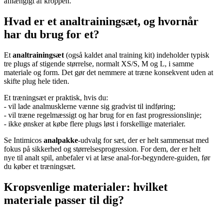
afhængigt af kroppen.
Hvad er et analtrainingsæt, og hvornår
har du brug for et?
Et
analtrainingsæt
(også kaldet anal training kit) indeholder typisk
tre plugs af stigende størrelse, normalt XS/S, M og L, i samme
materiale og form. Det gør det nemmere at træne konsekvent uden at
skifte plug hele tiden.
Et træningsæt er praktisk, hvis du:
- vil lade analmusklerne vænne sig gradvist til indføring;
- vil træne regelmæssigt og har brug for en fast progressionslinje;
- ikke ønsker at købe flere plugs løst i forskellige materialer.
Se Intimicos
analpakke
-udvalg for sæt, der er helt sammensat med
fokus på sikkerhed og størrelsesprogression. For dem, der er helt
nye til analt spil, anbefaler vi at læse anal-for-begyndere-guiden, før
du køber et træningsæt.
Kropsvenlige materialer: hvilket
materiale passer til dig?