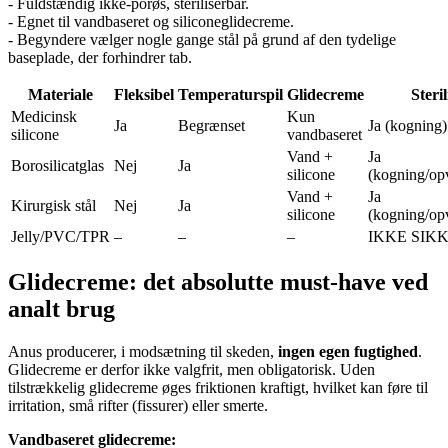
- Fuldstændig ikke-porøs, steriliserbar.
- Egnet til vandbaseret og siliconeglidecreme.
- Begyndere vælger nogle gange stål på grund af den tydelige
baseplade, der forhindrer tab.
Materiale
Fleksibel
Temperaturspil
Glidecreme
Steri
Medicinsk
Kun
Ja
Begrænset
Ja (kogning)
silicone
vandbaseret
Vand +
Ja
Borosilicatglas
Nej
Ja
silicone
(kogning/op
Vand +
Ja
Kirurgisk stål
Nej
Ja
silicone
(kogning/op
Jelly/PVC/TPR
–
–
–
IKKE SIKK
Glidecreme: det absolutte must-have ved
analt brug
Anus producerer, i modsætning til skeden,
ingen egen fugtighed
.
Glidecreme er derfor ikke valgfrit, men obligatorisk. Uden
tilstrækkelig glidecreme øges friktionen kraftigt, hvilket kan føre til
irritation, små rifter (fissurer) eller smerte.
Vandbaseret glidecreme: