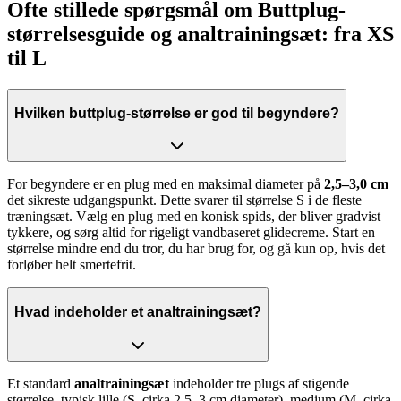
Ofte stillede spørgsmål om Buttplug-
størrelsesguide og analtrainingsæt: fra XS
til L
Hvilken buttplug-størrelse er god til begyndere?
For begyndere er en plug med en maksimal diameter på
2,5–3,0 cm
det sikreste udgangspunkt. Dette svarer til størrelse S i de fleste
træningsæt. Vælg en plug med en konisk spids, der bliver gradvist
tykkere, og sørg altid for rigeligt vandbaseret glidecreme. Start en
størrelse mindre end du tror, du har brug for, og gå kun op, hvis det
forløber helt smertefrit.
Hvad indeholder et analtrainingsæt?
Et standard
analtrainingsæt
indeholder tre plugs af stigende
størrelse, typisk lille (S, cirka 2,5–3 cm diameter), medium (M, cirka