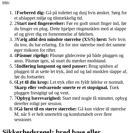
trin:
1
Forbered dig:
Gå på toilettet og dusj hvis ønsket. Sørg for
et afslappet miljø og tilstrækkelig tid.
2
Start med fingerøvelser:
Før en godt smurt finger ind, før
du bruger en plug. Dette hjælper ringmusklen med at slappe
af og giver dig en fornemmelse af følelsen.
3
Vælg altid den mindste størrelse (XS/S) først:
Selv hvis
du tror, du har erfaring. En for stor størrelse med det samme
øger risikoen for rifter.
4
Påsmør rigeligt:
Påsmør glidecreme på både pluggen og
anus. Påsmør igen, så snart du mærker modstand.
5
Indføring langsomt og med pauser:
Brug spidsen af
pluggen til at sætte let tryk, ånd ud og lad musklen slappe af,
før du fortsætter.
6
Lyt til din krop:
Let tryk eller en fyldt følelse er normalt.
Skarp eller vedvarende smerte er et stopsignal.
Træk
pluggen forsigtigt ud og vent.
7
Opbyg bærevarighed:
Start med nogle få minutter, opbyg
derefter roligt per session.
8
Gå først til en større størrelse:
Gå kun videre til størrelse
M, når S er helt smertefrit og komfortabelt over flere
sessioner.
Sikkerhedsregel: bred base eller