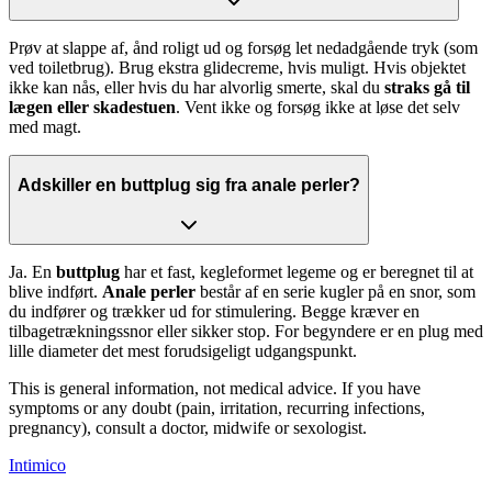
Prøv at slappe af, ånd roligt ud og forsøg let nedadgående tryk (som
ved toiletbrug). Brug ekstra glidecreme, hvis muligt. Hvis objektet
ikke kan nås, eller hvis du har alvorlig smerte, skal du
straks gå til
lægen eller skadestuen
. Vent ikke og forsøg ikke at løse det selv
med magt.
Adskiller en buttplug sig fra anale perler?
Ja. En
buttplug
har et fast, kegleformet legeme og er beregnet til at
blive indført.
Anale perler
består af en serie kugler på en snor, som
du indfører og trækker ud for stimulering. Begge kræver en
tilbagetrækningssnor eller sikker stop. For begyndere er en plug med
lille diameter det mest forudsigeligt udgangspunkt.
This is general information, not medical advice. If you have
symptoms or any doubt (pain, irritation, recurring infections,
pregnancy), consult a doctor, midwife or sexologist.
Intimico