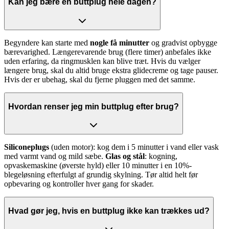
Kan jeg bære en buttplug hele dagen?
Begyndere kan starte med
nogle få minutter
og gradvist opbygge
bærevarighed. Længerevarende brug (flere timer) anbefales ikke
uden erfaring, da ringmusklen kan blive træt. Hvis du vælger
længere brug, skal du altid bruge ekstra glidecreme og tage pauser.
Hvis der er ubehag, skal du fjerne pluggen med det samme.
Hvordan renser jeg min buttplug efter brug?
Siliconeplugs
(uden motor): kog dem i 5 minutter i vand eller vask
med varmt vand og mild sæbe.
Glas og stål
: kogning,
opvaskemaskine (øverste hyld) eller 10 minutter i en 10%-
blegeløsning efterfulgt af grundig skylning. Tør altid helt før
opbevaring og kontroller hver gang for skader.
Hvad gør jeg, hvis en buttplug ikke kan trækkes ud?