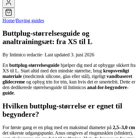
Home
/
Buying guides
Buttplug-størrelsesguide og
analtrainingsæt: fra XS til L
By Intimico redactie
·
Last updated 3. juni 2026
En
buttplug-størrelsesguide
hjælper dig med at opbygge sikkert fra
XS til L. Start altid med den mindste størrelse, brug
kropsvenligt
materiale
(medicinsk silicone, glas eller stål), rigeligt
vandbaseret
glidecreme
og opbyg trin for trin, kun hvis det er smertefrit. Dette er
den dedikerede størrelsesguide til Intimicos
anal-for-begyndere-
guide
.
Hvilken buttplug-størrelse er egnet til
begyndere?
For første gang er en plug med en maksimal diameter på
2,5–3,0 cm
det sikreste udgangspunkt. Anus omgives af ringmusklen (sfinkter),