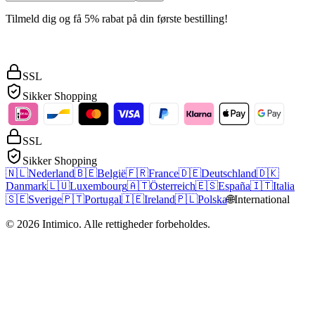
Tilmeld dig og få 5% rabat på din første bestilling!
SSL
Sikker Shopping
SSL
Sikker Shopping
🇳🇱
Nederland
🇧🇪
België
🇫🇷
France
🇩🇪
Deutschland
🇩🇰
Danmark
🇱🇺
Luxembourg
🇦🇹
Österreich
🇪🇸
España
🇮🇹
Italia
🇸🇪
Sverige
🇵🇹
Portugal
🇮🇪
Ireland
🇵🇱
Polska
🌐
International
©
2026
Intimico
.
Alle rettigheder forbeholdes.